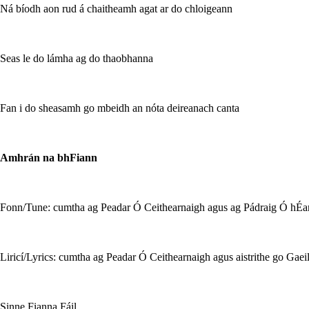
Ná bíodh aon rud á chaitheamh agat ar do chloigeann
Seas le do lámha ag do thaobhanna
Fan i do sheasamh go mbeidh an nóta deireanach canta
Amhrán na bhFiann
Fonn/Tune: cumtha ag Peadar Ó Ceithearnaigh agus ag Pádraig Ó hÉa
Liricí/Lyrics: cumtha ag Peadar Ó Ceithearnaigh agus aistrithe go Gae
Sinne Fianna Fáil,