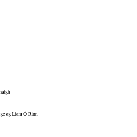
naigh
ilge ag Liam Ó Rinn