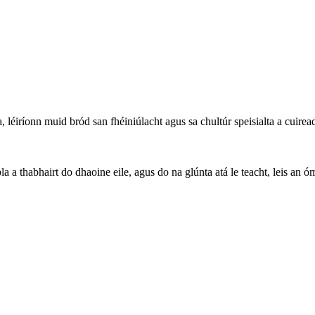
 léiríonn muid bród san fhéiniúlacht agus sa chultúr speisialta a cuire
la a thabhairt do dhaoine eile, agus do na glúnta atá le teacht, leis an ó