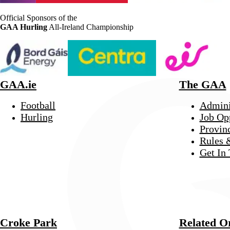
Official Sponsors of the
GAA Hurling
All-Ireland Championship
GAA.ie
The GAA
Football
Admini
Hurling
Job Op
Provin
Rules 
Get In
Croke Park
Related O