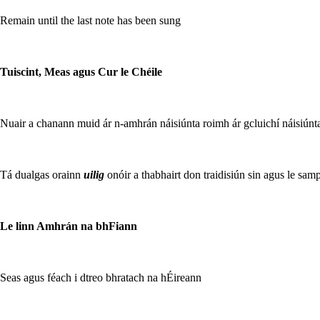
Remain until the last note has been sung
Tuiscint, Meas agus Cur le Chéile
Nuair a chanann muid ár n-amhrán náisiúnta roimh ár gcluichí náisiúnta,
Tá dualgas orainn
uilig
onóir a thabhairt don traidisiún sin agus le samp
Le linn Amhrán na bhFiann
Seas agus féach i dtreo bhratach na hÉireann