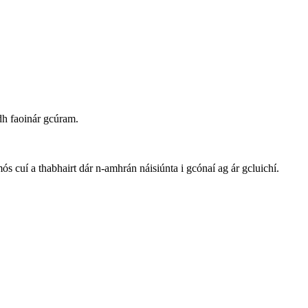
adh faoinár gcúram.
mós cuí a thabhairt dár n-amhrán náisiúnta i gcónaí ag ár gcluichí.