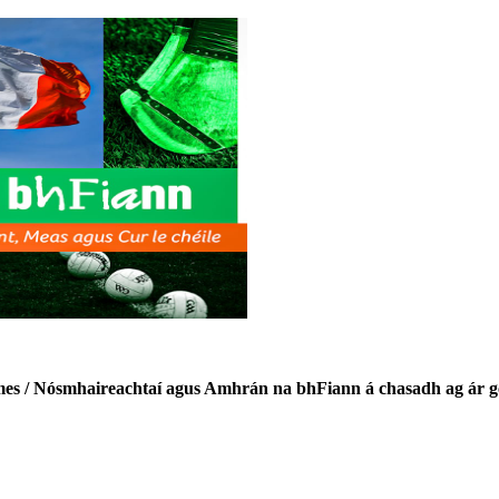
mes / Nósmhaireachtaí agus Amhrán na bhFiann á chasadh ag ár gc