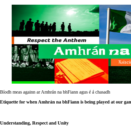
Bíodh meas againn ar Amhrán na bhFiann agus é á chasadh
Etiquette for when Amhrán na bhFiann is being played at our ga
Understanding, Respect and Unity