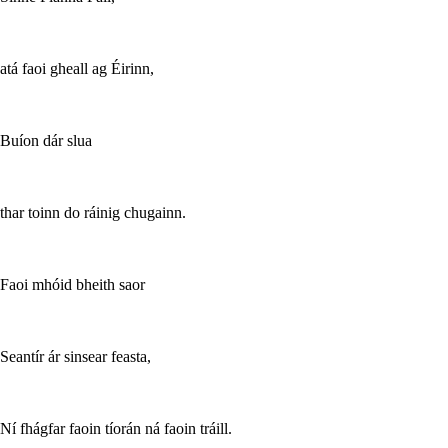
atá faoi gheall ag Éirinn,
Buíon dár slua
thar toinn do ráinig chugainn.
Faoi mhóid bheith saor
Seantír ár sinsear feasta,
Ní fhágfar faoin tíorán ná faoin tráill.