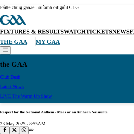
Fáilte chuig gaa.ie - suíomh oifigiúil CLG
FIXTURES & RESULTS
WATCH
TICKETS
NEWS
F
THE GAA
MY GAA
the GAA
Club Dash
Latest News
LIVE The Warm-Up Show
Respect for the National Anthem - Meas ar an Amhrán Náisiúnta
23 May 2025 - 8:55AM